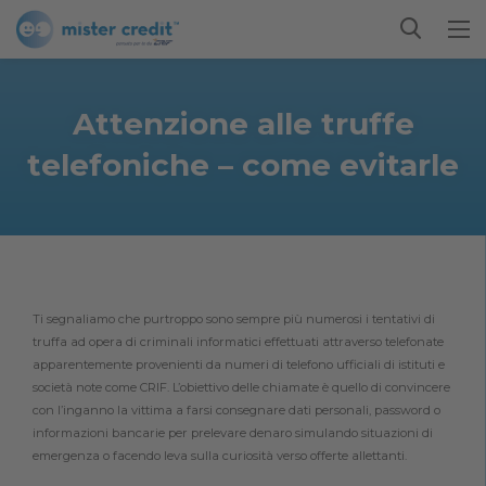
Attenzione alle truffe
telefoniche – come evitarle
Ti segnaliamo che purtroppo sono sempre più numerosi i tentativi di
truffa ad opera di criminali informatici effettuati attraverso telefonate
apparentemente provenienti da numeri di telefono ufficiali di istituti e
società note come CRIF. L’obiettivo delle chiamate è quello di convincere
con l’inganno la vittima a farsi consegnare dati personali, password o
informazioni bancarie per prelevare denaro simulando situazioni di
emergenza o facendo leva sulla curiosità verso offerte allettanti.