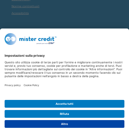
Norme contrattuali
Accessibilità
SOCIAL
Facebook
Instagram
Youtube
© Copyright 2026 CRIF S.p.A.: via della Beverara, 21 • 40131 Bologna • Italia
- Cap. Soc. sottoscritto € 51.941.235,00 di cui versato € 51.806.190,00 • R.E.A.
n° 410952 • Registro Imprese Bologna, C.F. e P.IVA 02083271201
Società soggetta all'attività di direzione e coordinamento di CRIBIS
Holding S.r.l. - Società con unico socio -
Società con Sistema di
Gestione Certificato da DNV ISO 9001, ISO 45001, ISO/IEC 27001,
ISO14001