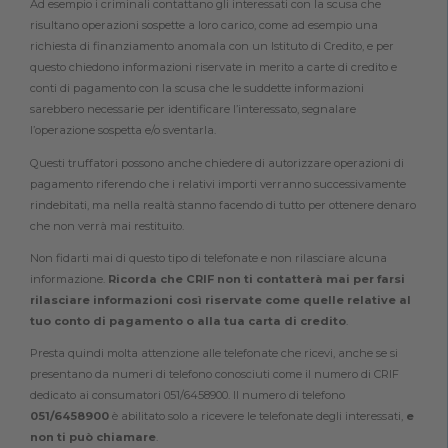
Ad esempio i criminali contattano gli interessati con la scusa che
risultano operazioni sospette a loro carico, come ad esempio una
richiesta di finanziamento anomala con un Istituto di Credito, e per
questo chiedono informazioni riservate in merito a carte di credito e
conti di pagamento con la scusa che le suddette informazioni
sarebbero necessarie per identificare l’interessato, segnalare
l’operazione sospetta e/o sventarla.
Questi truffatori possono anche chiedere di autorizzare operazioni di
pagamento riferendo che i relativi importi verranno successivamente
rindebitati, ma nella realtà stanno facendo di tutto per ottenere denaro
che non verrà mai restituito.
Non fidarti mai di questo tipo di telefonate e non rilasciare alcuna
informazione.
Ricorda che CRIF non ti contatterà mai per farsi
rilasciare informazioni così riservate come quelle relative al
tuo conto di pagamento o alla tua carta di credito
.
Presta quindi molta attenzione alle telefonate che ricevi, anche se si
presentano da numeri di telefono conosciuti come il numero di CRIF
dedicato ai consumatori 051/6458900. Il numero di telefono
051/6458900
è abilitato solo a ricevere le telefonate degli interessati,
e
non ti può chiamare
.