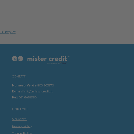
Trustpilot
CONTATTI
Numero Verde
800 903370
E-mail
info@mistercredit.it
Fax
051 6458960
LINK UTILI
Sicurezza
Privacy Policy
Cookie Policy