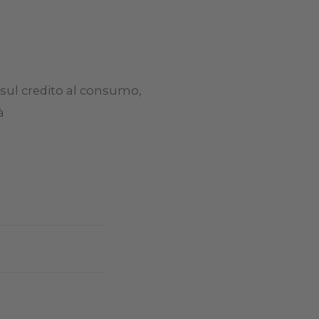
sul credito al consumo,
à
nti o non sanata