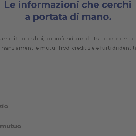
Le informazioni che cerchi
a portata di mano.
riamo i tuoi dubbi, approfondiamo le tue conoscenze 
finanziamenti e mutui, frodi creditizie e furti di identit
zio
l mutuo
truttura o della volumetria di un immobile non approvata dagli uffici compete
 presenza di abusi edilizi vieta il trasferimento dell'immobile.