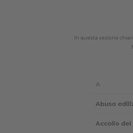
In questa sezione chia
A
Abuso edili
Accollo de
Variazione della s
successivamente. La