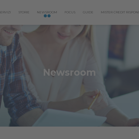
SERVIZI
STORIE
NEWSROOM
FOCUS
GUIDE
MISTER CREDIT RISPON
Newsroom