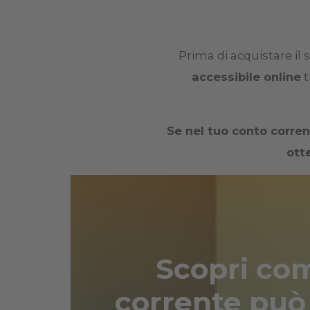
Prima di acquistare il 
accessibile online
t
Se nel tuo conto corrent
otte
Scopri com
corrente può 