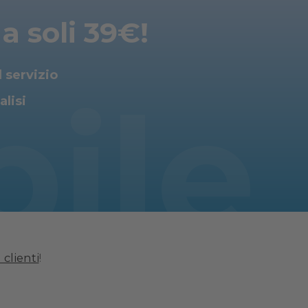
a soli 39€!
l servizio
bile
alisi
 clienti
!