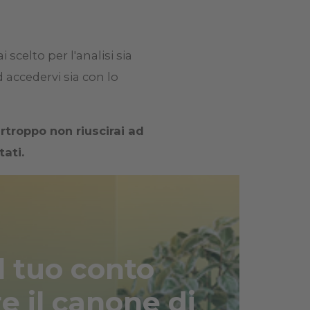
 scelto per l'analisi sia
d accedervi sia con lo
urtroppo non riuscirai ad
tati.
l tuo conto
e il canone di