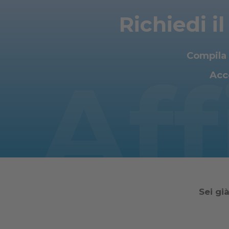
Richiedi i
Compila i
Aff
Acce
Sei gi