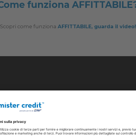
Come funziona AFFITTABILE
Scopri come funziona
AFFITTABILE,
guarda il video!