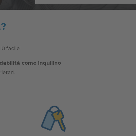
E?
ù facile!
idabilità come inquilino
etari.