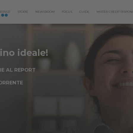
SERVIZI
STORIE
NEWSROOM
FOCUS
GUIDE
MISTER CREDIT RISPON
ino ideale!
IE AL REPORT
CORRENTE