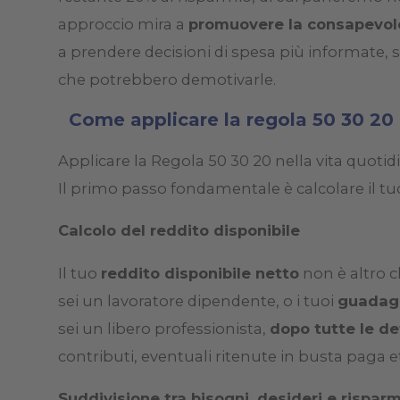
approccio mira a
promuovere la consapevole
a prendere decisioni di spesa più informate, 
che potrebbero demotivarle.
Come applicare la regola 50 30 20 
Applicare la Regola 50 30 20 nella vita quoti
Il primo passo fondamentale è calcolare il tuo
Calcolo del reddito disponibile
Il tuo
reddito disponibile netto
non è altro c
sei un lavoratore dipendente, o i tuoi
guadagn
sei un libero professionista,
dopo tutte le de
contributi, eventuali ritenute in busta paga e
Suddivisione tra bisogni, desideri e risparm