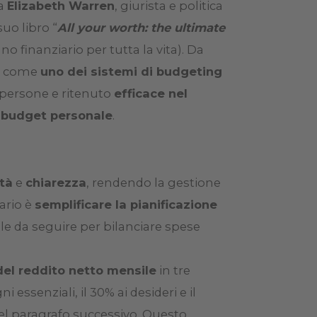
 a
Elizabeth Warren
, giurista e politica
uo libro “
All your worth: the ultimate
iano finanziario per tutta la vita). Da
te come
uno dei sistemi di budgeting
 persone e ritenuto
efficace nel
 budget personale
.
tà
e
chiarezza
, rendendo la gestione
mario è
semplificare la pianificazione
le da seguire per bilanciare spese
del reddito netto mensile
in tre
i essenziali, il 30% ai desideri e il
nel paragrafo successivo. Questo