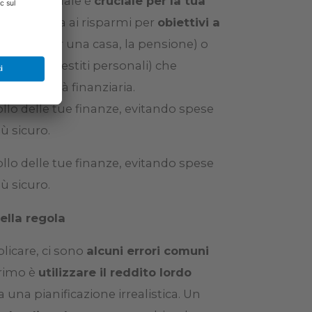
ta percentuale è
cruciale per la tua
e destinata ai risparmi per
obiettivi a
conto per una casa, la pensione) o
evolving
, prestiti personali) che
la libertà finanziaria.
llo delle tue finanze, evitando spese
ù sicuro.
llo delle tue finanze, evitando spese
ù sicuro.
ella regola
licare, ci sono
alcuni errori comuni
primo è
utilizzare il reddito lordo
a una pianificazione irrealistica. Un