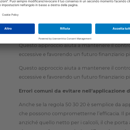
- 20% per
risparmi o estinzione debiti
: ques
sicurezza finanziaria futura
. Dovrebbe esser
lungo termine
(un fondo di emergenza, un ac
all’estinzione di debiti (es.
carte di credito r
possono essere un freno al raggiungimento del
Questo approccio aiuta a mantenere il contro
eccessive e favorendo un futuro finanziario pi
Questo approccio aiuta a mantenere il contro
eccessive e favorendo un futuro finanziario pi
Errori comuni da evitare nell’applicazione d
Anche se la regola 50 30 20 è semplice da app
che possono comprometterne l’efficacia. Il 
anziché quello netto per i calcoli, il che porta 