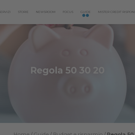
SERVIZI
STORIE
NEWSROOM
FOCUS
GUIDE
MISTER CREDIT RISPON
Regola 50 30 20
Home
/
Guide
/
Budget e risparmio
/
Regola 50 