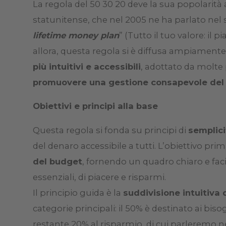
La regola del 50 30 20 deve la sua popolarità
statunitense, che nel 2005 ne ha parlato nel s
lifetime money plan
” (Tutto il tuo valore: il p
allora, questa regola si è diffusa ampiamen
più intuitivi e accessibili
, adottato da molte
promuovere una gestione consapevole del
Obiettivi e principi alla base
Questa regola si fonda su principi di
semplici
del denaro accessibile a tutti. L’obiettivo pri
del budget
, fornendo un quadro chiaro e faci
essenziali, di piacere e risparmi.
Il principio guida è la
suddivisione intuitiva 
categorie principali: il 50% è destinato ai bisogn
restante 20% al risparmio, di cui parleremo 