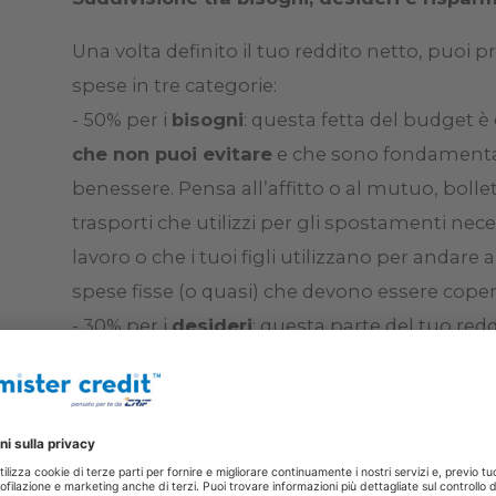
Una volta definito il tuo reddito netto, puoi p
spese in tre categorie:
- 50% per i
bisogni
: questa fetta del budget è 
che non puoi evitare
e che sono fondamentali
benessere. Pensa all’affitto o al mutuo, bollett
trasporti che utilizzi per gli spostamenti ne
lavoro o che i tuoi figli utilizzano per andare a 
spese fisse (o quasi) che devono essere coper
- 30% per i
desideri
: questa parte del tuo redd
migliora la tua qualità di vita
, ma che
non è
includere, ad esempio, cene fuori casa, abbo
palestre, hobby, viaggi, shopping, regali o s
Queste sono le spese su cui hai più flessibilit