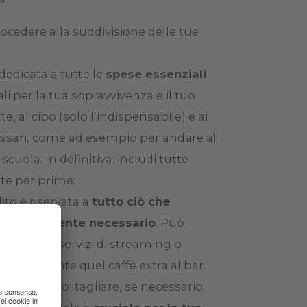
rocedere alla suddivisione delle tue
dedicata a tutte le
spese essenziali
 per la tua sopravvivenza e il tuo
e, al cibo (solo l’indispensabile) e ai
cessari, come ad esempio per andare al
scuola. In definitiva: includi tutte
te per prime;
ito è riservata a
tutto ciò che
 strettamente necessario
. Può
namenti a servizi di streaming o
emplicemente quel caffè extra al bar.
à e dove puoi tagliare, se necessario;