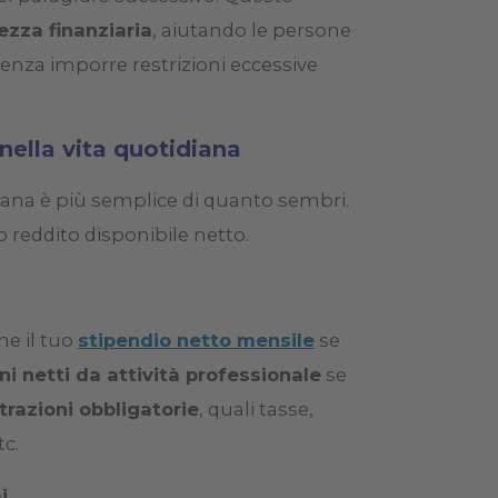
zza finanziaria
, aiutando le persone
senza imporre restrizioni eccessive
nella vita quotidiana
diana è più semplice di quanto sembri.
 reddito disponibile netto.
he il tuo
stipendio netto mensile
se
i netti da attività professionale
se
trazioni obbligatorie
, quali tasse,
tc.
i