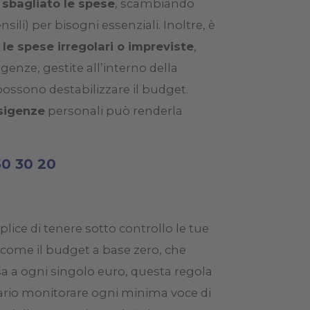
 sbagliato le spese
, scambiando
li) per bisogni essenziali. Inoltre, è
le spese irregolari o impreviste
,
enze, gestite all’interno della
possono destabilizzare il budget.
esigenze
personali può renderla
50 30 20
ice di tenere sotto controllo le tue
 come il budget a base zero, che
sa a ogni singolo euro, questa regola
ario monitorare ogni minima voce di