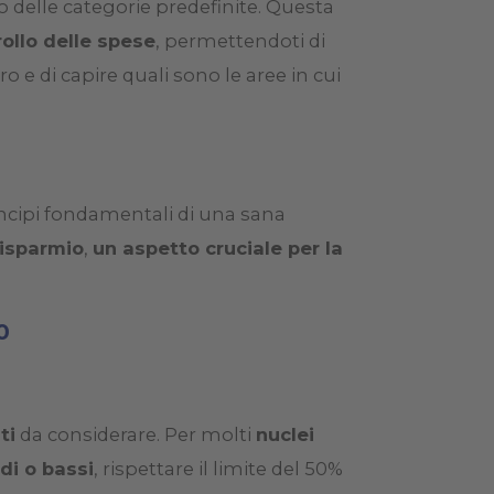
no delle categorie predefinite. Questa
ollo delle spese
, permettendoti di
o e di capire quali sono le aree in cui
rincipi fondamentali di una sana
risparmio
,
un aspetto cruciale per la
0
ti
da considerare. Per molti
nuclei
di o bassi
, rispettare il limite del 50%