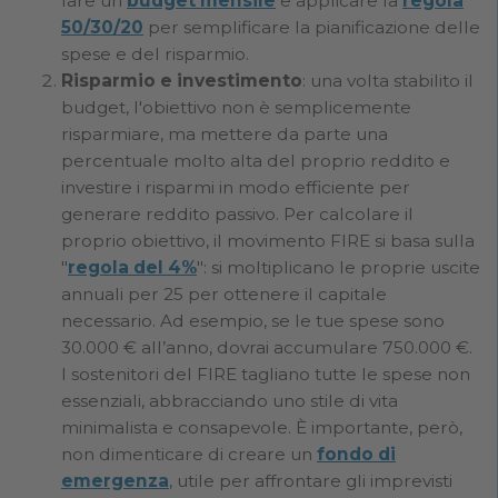
fare un
budget mensile
e applicare la
regola
50/30/20
per semplificare la pianificazione delle
spese e del risparmio.
Risparmio e investimento
: una volta stabilito il
budget, l'obiettivo non è semplicemente
risparmiare, ma mettere da parte una
percentuale molto alta del proprio reddito e
investire i risparmi in modo efficiente per
generare reddito passivo. Per calcolare il
proprio obiettivo, il movimento FIRE si basa sulla
"
regola del 4%
": si moltiplicano le proprie uscite
annuali per 25 per ottenere il capitale
necessario. Ad esempio, se le tue spese sono
30.000 € all’anno, dovrai accumulare 750.000 €.
I sostenitori del FIRE tagliano tutte le spese non
essenziali, abbracciando uno stile di vita
minimalista e consapevole. È importante, però,
non dimenticare di creare un
fondo di
emergenza
, utile per affrontare gli imprevisti