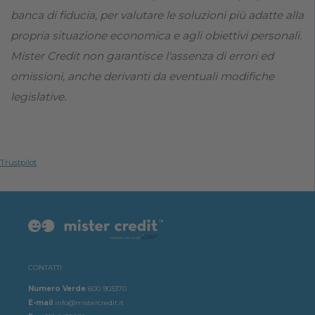
banca di fiducia, per valutare le soluzioni più adatte alla
propria situazione economica e agli obiettivi personali.
Mister Credit non garantisce l'assenza di errori ed
omissioni, anche derivanti da eventuali modifiche
legislative.
Trustpilot
CONTATTI
Numero Verde
800 903370
E-mail
info@mistercredit.it