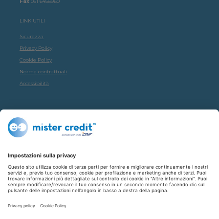
Fax
051 6458960
LINK UTILI
Sicurezza
Privacy Policy
Cookie Policy
Norme contrattuali
Accessibilità
SOCIAL
Facebook
Instagram
Youtube
© Copyright 2026 CRIF S.p.A.: via della Beverara, 21 • 40131 Bologna • Italia
- Cap. Soc. sottoscritto € 51.941.235,00 di cui versato € 51.806.190,00 • R.E.A.